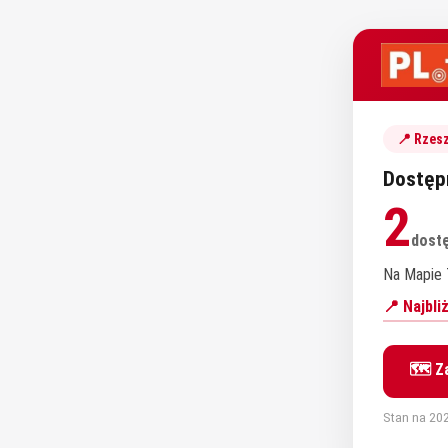
📍 Rzes
Dostęp
2
dost
Na Mapie T
📍 Najbl
🗺️ Z
Stan na 202