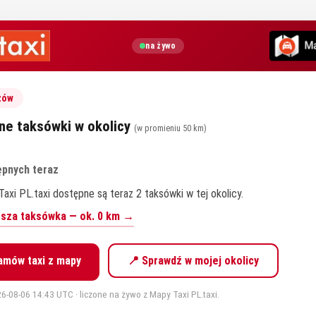
na żywo
zów
ne taksówki w okolicy
(w promieniu 50 km)
ępnych teraz
axi PL.taxi dostępne są teraz 2 taksówki w tej okolicy.
iższa taksówka — ok. 0 km →
amów taxi z mapy
📍 Sprawdź w mojej okolicy
6-08-06 14:43 UTC · liczone na żywo z Mapy Taxi PL.taxi.