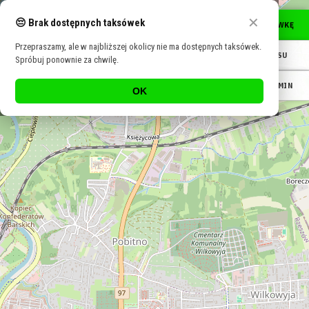
Sprawdź dostępne taksówki w okolicy (na żywo):
+
✕
😔 Brak dostępnych taksówek
🚖
ZNAJDŹ TAKSÓWKĘ
Taxi Warszawa
Taxi Kraków
Taxi Wrocław
Taxi Łódź
Taxi Szczecin
−
Dostępne taksówki w Twojej okolicy →
Przepraszamy, ale w najbliższej okolicy nie ma dostępnych taksówek.
🔍
SZUKAJ ADRESU
Spróbuj ponownie za chwilę.
🕖
WYCEŃ NA TERMIN
OK