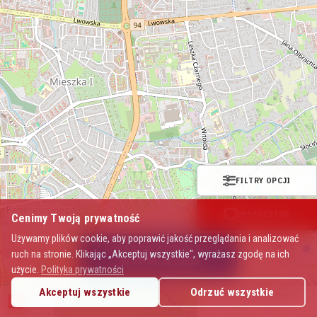
FILTRY OPCJI
DYSPOZYTOR
Cenimy Twoją prywatność
Używamy plików cookie, aby poprawić jakość przeglądania i analizować
📍 Szukam taxi w pobliżu adresu:
ruch na stronie. Klikając „Akceptuj wszystkie", wyrażasz zgodę na ich
50.03950, 22.03650
użycie.
Polityka prywatności
Akceptuj wszystkie
Odrzuć wszystkie
Mapa Polskich Taksówek
PL.taxi