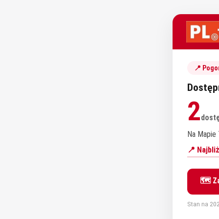
📍 Pogo
Dostęp
2
dost
Na Mapie T
📍 Najbl
🗺️ Z
Stan na 202