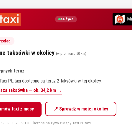
na żywo
rzelec
ne taksówki w okolicy
(w promieniu 50 km)
ępnych teraz
axi PL.taxi dostępne są teraz 2 taksówki w tej okolicy.
iższa taksówka — ok. 34,2 km →
amów taxi z mapy
📍 Sprawdź w mojej okolicy
6-08-08 07:06 UTC · liczone na żywo z Mapy Taxi PL.taxi.