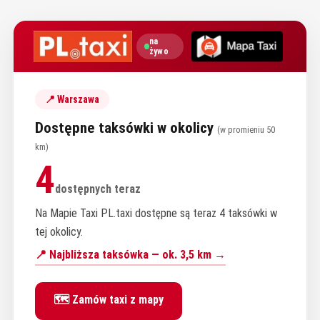
na
żywo
📍 Warszawa
Dostępne taksówki w okolicy
(w promieniu 50
km)
4
dostępnych teraz
Na Mapie Taxi PL.taxi dostępne są teraz 4 taksówki w
tej okolicy.
📍 Najbliższa taksówka — ok. 3,5 km →
🗺️ Zamów taxi z mapy