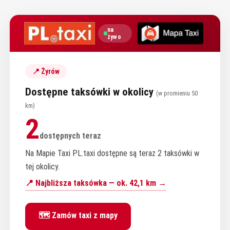
na
żywo
📍 Żyrów
Dostępne taksówki w okolicy
(w promieniu 50
km)
2
dostępnych teraz
Na Mapie Taxi PL.taxi dostępne są teraz 2 taksówki w
tej okolicy.
📍 Najbliższa taksówka — ok. 42,1 km →
🗺️ Zamów taxi z mapy