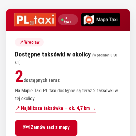
na
żywo
📍 Wrocław
Dostępne taksówki w okolicy
(w promieniu 50
km)
2
dostępnych teraz
Na Mapie Taxi PL.taxi dostępne są teraz 2 taksówki w
tej okolicy.
📍 Najbliższa taksówka — ok. 4,7 km →
🗺️ Zamów taxi z mapy