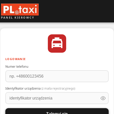
PANEL KIEROWCY
LOGOWANIE
Numer telefonu
Identyfikator urządzenia
(z maila rejestracyjnego)
Zaloguj się