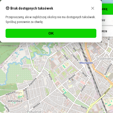
Sprawdź dostępne taksówki w okolicy (na żywo):
+
✕
😔 Brak dostępnych taksówek
🚖
ZNAJDŹ TAKSÓWKĘ
Taxi Warszawa
Taxi Kraków
Taxi Wrocław
Taxi Łódź
Taxi Szczecin
−
Dostępne taksówki w Twojej okolicy →
Przepraszamy, ale w najbliższej okolicy nie ma dostępnych taksówek.
🔍
SZUKAJ ADRESU
Spróbuj ponownie za chwilę.
🕖
WYCEŃ NA TERMIN
OK