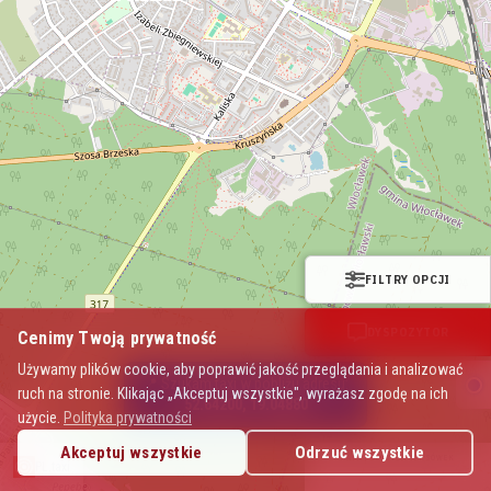
FILTRY OPCJI
DYSPOZYTOR
Cenimy Twoją prywatność
Używamy plików cookie, aby poprawić jakość przeglądania i analizować
📍 Szukam taxi w pobliżu adresu:
ruch na stronie. Klikając „Akceptuj wszystkie", wyrażasz zgodę na ich
52.64200, 19.04880
użycie.
Polityka prywatności
Akceptuj wszystkie
Odrzuć wszystkie
Mapa Polskich Taksówek
PL.taxi