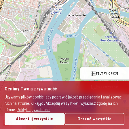
FILTRY OPCJI
DYSPOZYTOR
Cenimy Twoją prywatność
Używamy plików cookie, aby poprawić jakość przeglądania i analizować
📍 Szukam taxi w pobliżu adresu:
ruch na stronie. Klikając „Akceptuj wszystkie", wyrażasz zgodę na ich
53.41920, 14.55200
użycie.
Polityka prywatności
Akceptuj wszystkie
Odrzuć wszystkie
Mapa Polskich Taksówek
PL.taxi