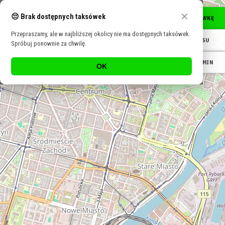
Sprawdź dostępne taksówki w okolicy (na żywo):
+
✕
😔 Brak dostępnych taksówek
🚖
ZNAJDŹ TAKSÓWKĘ
Taxi Warszawa
Taxi Kraków
Taxi Wrocław
Taxi Łódź
Taxi Szczecin
−
Dostępne taksówki w Twojej okolicy →
Przepraszamy, ale w najbliższej okolicy nie ma dostępnych taksówek.
🔍
SZUKAJ ADRESU
Spróbuj ponownie za chwilę.
🕖
WYCEŃ NA TERMIN
OK