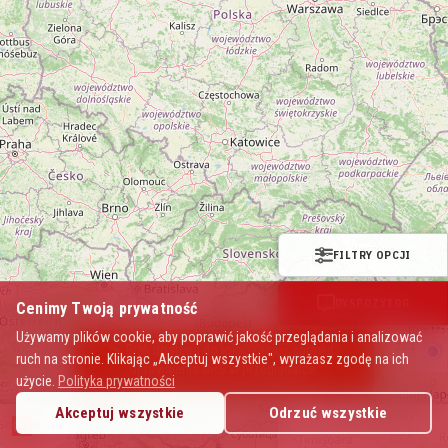
FILTRY OPCJI
DYSPOZYTOR
Cenimy Twoją prywatność
Używamy plików cookie, aby poprawić jakość przeglądania i analizować
🛰 Brak dostępu do lokalizacji – sprawdź
ruch na stronie. Klikając „Akceptuj wszystkie", wyrażasz zgodę na ich
uprawnienia GPS w przeglądarce.
użycie.
Polityka prywatności
Akceptuj wszystkie
Odrzuć wszystkie
Mapa Polskich Taksówek
PL.taxi