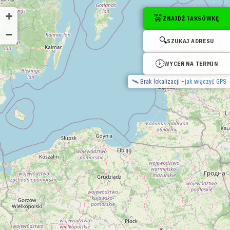
Sprawdź dostępne taksówki w okolicy (na żywo):
+
🚖
ZNAJDŹ TAKSÓWKĘ
Taxi Warszawa
Taxi Kraków
Taxi Wrocław
Taxi Łódź
Taxi Szczecin
−
Dostępne taksówki w Twojej okolicy →
🔍
SZUKAJ ADRESU
🕖
WYCEŃ NA TERMIN
🛰 Brak lokalizacji –
jak włączyć GPS