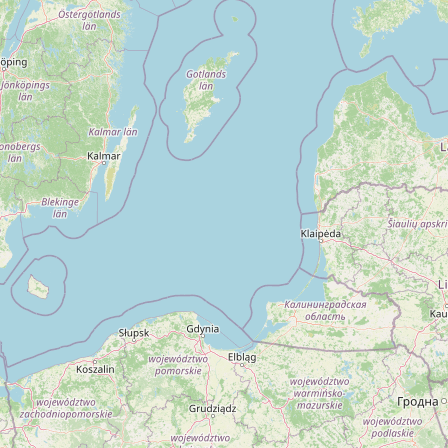
Sprawdź dostępne taksówki w okolicy (na żywo):
i Łódź
Taxi Szczecin
Taxi Opole
Taxi Kielce
Taxi Rzeszów
Taxi Olszt
Dostępne taksówki w Twojej okolicy →