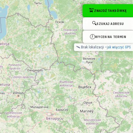
🚖
ZNAJDŹ TAKSÓWKĘ
yn
Taxi Włocławek
Taxi Siedlce
Taxi Kołobrzeg
🔍
SZUKAJ ADRESU
🕖
WYCEŃ NA TERMIN
🛰 Brak lokalizacji –
jak włączyć GPS