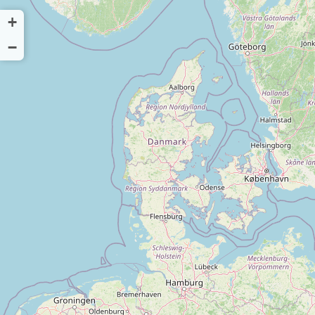
+
Taxi Warszawa
Taxi Kraków
Taxi Wrocław
Tax
−