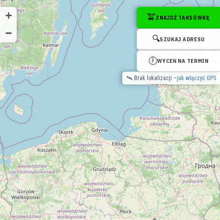
Sprawdź dostępne taksówki w okolicy (na żywo):
+
🚖
ZNAJDŹ TAKSÓWKĘ
Taxi Warszawa
Taxi Kraków
Taxi Wrocław
Taxi Łódź
Taxi Szczecin
−
Dostępne taksówki w Twojej okolicy →
🔍
SZUKAJ ADRESU
🕖
WYCEŃ NA TERMIN
🛰 Brak lokalizacji –
jak włączyć GPS