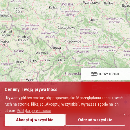
FILTRY OPCJI
DYSPOZYTOR
Cenimy Twoją prywatność
Używamy plików cookie, aby poprawić jakość przeglądania i analizować
🛰 Brak dostępu do lokalizacji – sprawdź
ruch na stronie. Klikając „Akceptuj wszystkie", wyrażasz zgodę na ich
uprawnienia GPS w przeglądarce.
użycie.
Polityka prywatności
Akceptuj wszystkie
Odrzuć wszystkie
Mapa Polskich Taksówek
PL.taxi